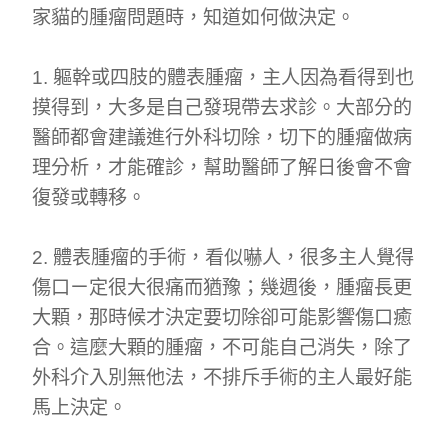
家貓的腫瘤問題時，知道如何做決定。
第二醫療意見諮詢
1. 軀幹或四肢的體表腫瘤，主人因為看得到也
English
摸得到，大多是自己發現帶去求診。大部分的
醫師都會建議進行外科切除，切下的腫瘤做病
理分析，才能確診，幫助醫師了解日後會不會
復發或轉移。
2. 體表腫瘤的手術，看似嚇人，很多主人覺得
傷口ㄧ定很大很痛而猶豫；幾週後，腫瘤長更
大顆，那時候才決定要切除卻可能影響傷口癒
合。這麼大顆的腫瘤，不可能自己消失，除了
外科介入別無他法，不排斥手術的主人最好能
馬上決定。