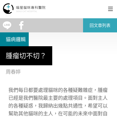
為什麼選擇喵屋
回文章列表
貓病邏輯
醫療服務
腫瘤切不切？
醫療理念
周春婷
如何就診
關於喵屋
我們每日都要處理貓咪的各種疑難雜症，腫瘤
已經是我們醫院最主要的處理項目。面對主人
聯絡我們
的各種疑惑，我歸納出幾點共通性，希望可以
幫助其他貓咪的主人，在可能的未來中面對自