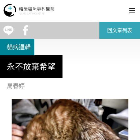
為什麼選擇喵屋
回文章列表
貓病邏輯
醫療服務
永不放棄希望
醫療理念
周春婷
如何就診
關於喵屋
聯絡我們