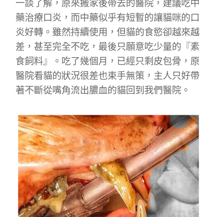
一談了解，原來搬家後帶去的醫院，建議吃中
藥治療口炎，而中藥似乎有短暫的讓貓咪的口
炎好轉。雖然持續使用，但貓的食慾卻越來越
差，甚至完全不吃，最後只願意吃少量的『素
食飼料』。吃了幾個月，已經只剩皮包骨，原
醫院看貓的狀況很差也束手無策，主人只好帶
著不斷從嘴角流出膿血的貓回到我們醫院。