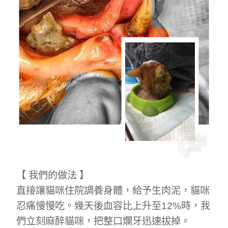
【 我們的做法 】
直接讓貓咪住院調養身體，給予生肉泥，貓咪
忍痛慢慢吃。幾天後血容比上升至12%時，我
們立刻麻醉貓咪，把整口爛牙迅速拔掉。