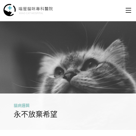
為什麼選擇喵屋
醫療服務
醫療理念
如何就診
關於喵屋
貓病邏輯
永不放棄希望
聯絡我們