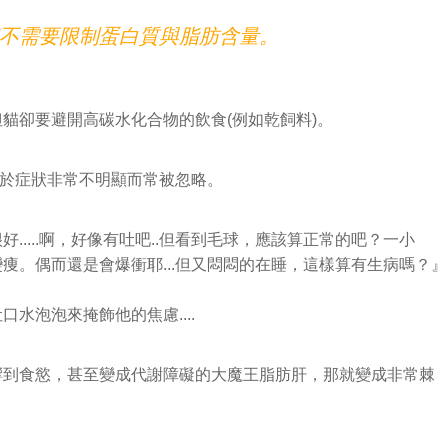
不需要限制蛋白質與脂肪含量。
貓卻要避開高碳水化合物的飲食(例如乾飼料)。
由於症狀非常不明顯而常被忽略。
好.....啊，好像有吐吧..但看到毛球，應該算正常的吧？一小
痩。偶而還是會爆衝耶...但又悶悶的在睡，這樣算有生病嗎？』
水泡泡來掩飾他的焦慮....
響到食慾，甚至變成代謝障礙的大魔王脂肪肝，那就變成非常棘