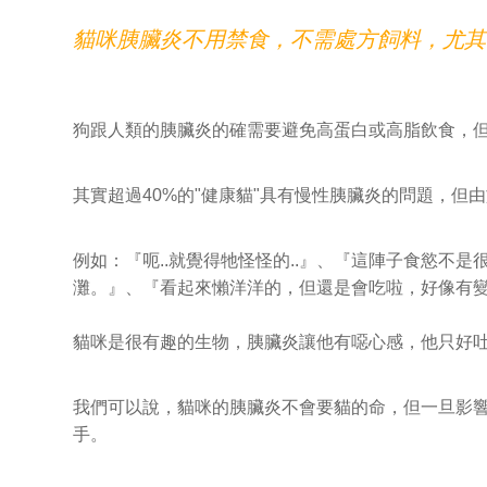
貓咪胰臟炎不用禁食，不需處方飼料，尤其
狗跟人類的胰臟炎的確需要避免高蛋白或高脂飲食，但
其實超過40%的"健康貓"具有慢性胰臟炎的問題，但
例如：『呃..就覺得牠怪怪的..』、『這陣子食慾不是很
灘。』、『看起來懶洋洋的，但還是會吃啦，好像有變
貓咪是很有趣的生物，胰臟炎讓他有噁心感，他只好吐口
我們可以說，貓咪的胰臟炎不會要貓的命，但一旦影
手。