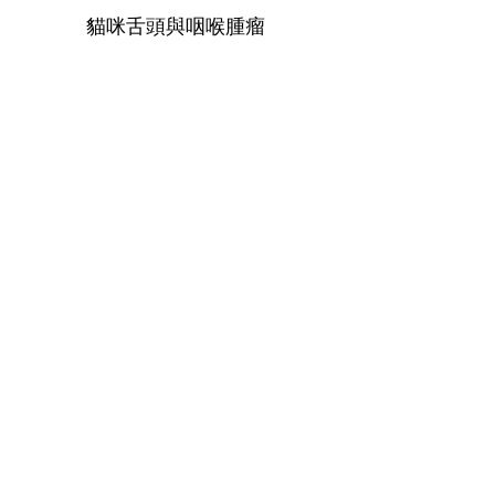
貓咪舌頭與咽喉腫瘤