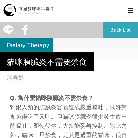
Why Choose Us
Back List
Dietary Therapy
Services
貓咪胰臟炎不需要禁食
Philosophy
周春婷
Making an Appointment
Q. 為什麼貓咪胰臟炎不需禁食？
About
狗跟人類的胰臟炎容易造成嚴重嘔吐，只好禁
食免得吃了又吐。但貓咪胰臟炎很少發生嚴重
Contact
的嘔吐，即使發生，大多能妥善控制。除此之
外，貓咪一旦禁食，尤其是過重的貓咪，很容