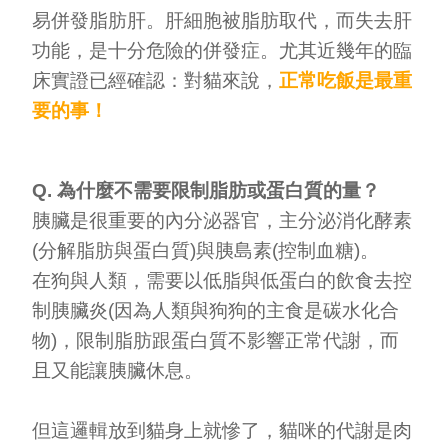
Medical Second Opinion
易併發脂肪肝。肝細胞被脂肪取代，而失去肝
功能，是十分危險的併發症。尤其近幾年的臨
中文
床實證已經確認：對貓來說，
正常吃飯是最重
要的事！
Q. 為什麼不需要限制脂肪或蛋白質的量？
胰臟是很重要的內分泌器官，主分泌消化酵素
(分解脂肪與蛋白質)與胰島素(控制血糖)。
在狗與人類，需要以低脂與低蛋白的飲食去控
制胰臟炎(因為人類與狗狗的主食是碳水化合
物)，限制脂肪跟蛋白質不影響正常代謝，而
且又能讓胰臟休息。
但這邏輯放到貓身上就慘了，貓咪的代謝是肉